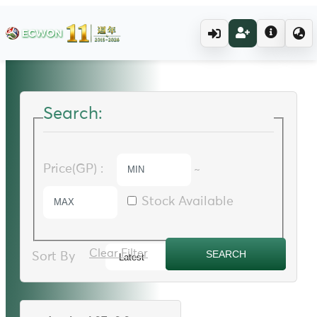
Search:
Price(GP) :
~
Stock Available
Clear Filter
Sort By