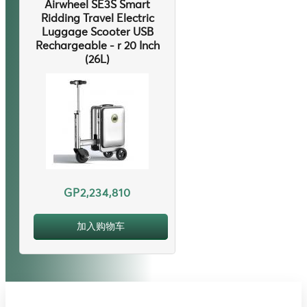
Airwheel SE3S Smart
Ridding Travel Electric
Luggage Scooter USB
Rechargeable - r 20 Inch
(26L)
GP2,234,810
加入购物车