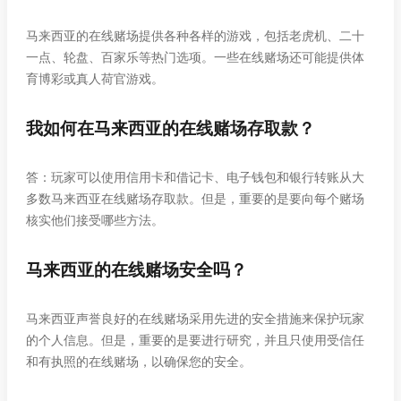
马来西亚的在线赌场提供各种各样的游戏，包括老虎机、二十
一点、轮盘、百家乐等热门选项。一些在线赌场还可能提供体
育博彩或真人荷官游戏。
我如何在马来西亚的在线赌场存取款？
答：玩家可以使用信用卡和借记卡、电子钱包和银行转账从大
多数马来西亚在线赌场存取款。但是，重要的是要向每个赌场
核实他们接受哪些方法。
马来西亚的在线赌场安全吗？
马来西亚声誉良好的在线赌场采用先进的安全措施来保护玩家
的个人信息。但是，重要的是要进行研究，并且只使用受信任
和有执照的在线赌场，以确保您的安全。