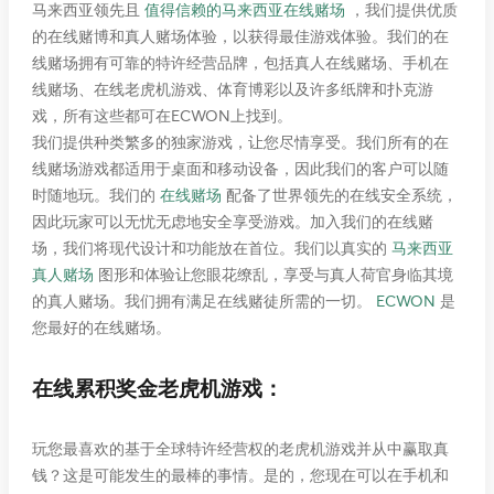
马来西亚领先且
值得信赖的马来西亚在线赌场
，我们提供优质
的在线赌博和真人赌场体验，以获得最佳游戏体验。我们的在
线赌场拥有可靠的特许经营品牌，包括真人在线赌场、手机在
线赌场、在线老虎机游戏、体育博彩以及许多纸牌和扑克游
戏，所有这些都可在ECWON上找到。
我们提供种类繁多的独家游戏，让您尽情享受。我们所有的在
线赌场游戏都适用于桌面和移动设备，因此我们的客户可以随
时随地玩。我们的
在线赌场
配备了世界领先的在线安全系统，
因此玩家可以无忧无虑地安全享受游戏。加入我们的在线赌
场，我们将现代设计和功能放在首位。我们以真实的
马来西亚
真人赌场
图形和体验让您眼花缭乱，享受与真人荷官身临其境
的真人赌场。我们拥有满足在线赌徒所需的一切。
ECWON
是
您最好的在线赌场。
在线累积奖金老虎机游戏：
玩您最喜欢的基于全球特许经营权的老虎机游戏并从中赢取真
钱？这是可能发生的最棒的事情。是的，您现在可以在手机和