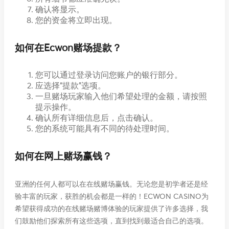
确认将显示。
您的资金将立即出现。
如何在Ecwon赌场提款？
您可以通过登录访问您账户的银行部分。
应选择“提款”选项。
一旦赌场玩家输入他们希望处理的金额，请按照
提示操作。
确认所有详细信息后，点击确认。
您的系统可能具有不同的待处理时间。
如何在网上赌场赢钱？
亚洲的任何人都可以在在线赌场赢钱。无论您是初学者还是经
验丰富的玩家，获胜的机会都是一样的！ECWON CASINO为
希望获得成功的在线赌场赌博体验的玩家提供了许多选择，我
们鼓励他们探索所有这些选项，直到找到最适合自己的选项。